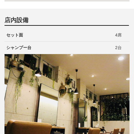
店内設備
セット面
4席
シャンプー台
2台